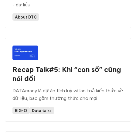
- dữ liệu,
About DTC
Recap Talk#5: Khi “con số” cũng
nói dối
DATAcracy là dự án tích luỹ và lan toả kiến thức về
dữ liệu, bao gồm thường thức cho mọi
BIG-O
Data talks